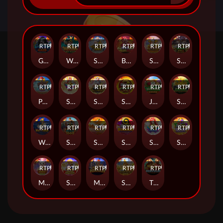
RTP
96%
RTP
96%
RTP
97%
RTP
96%
RTP
97%
RTP
98%
Goyang Gaib
Wukong - Black Scatter
Slot88 Olympus 1000
Bang Gacor 1000
Slot88 Gates of Olympus Super Scatter
Slot88 Mahjong Wins 3 Black Scatter
RTP
98%
RTP
95%
RTP
95%
RTP
98%
RTP
97%
RTP
95%
Pirate Quest 1000
Starlight Princess 1000
Slot88 Olympus
Slot88 Mahjong Wins 2
JaJanan Pasar
Slot88 Gems
RTP
98%
RTP
95%
RTP
95%
RTP
96%
RTP
97%
RTP
96%
Way of Ninja
Slot88 Gates of Gatot Kaca 1000
Slot88 Sweet Bonanza 1000
Slot88 Bonanza
Slot88 Princess
Slot88 Rush
RTP
97%
RTP
97%
RTP
80%
RTP
93%
RTP
95%
Mochi Mania 1000
Slot88 Sweet Bonanza Super Scatter
Mighty Hercules
Slot88 Wisdom of Athena 1000
Thor vs Hercules