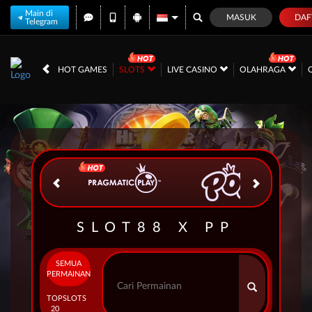
Main di
MASUK
DAF
Telegram
IDR
12,696,378,
HOT GAMES
SLOTS
LIVE CASINO
OLAHRAGA
SELAMAT KEPADA
le****6 Telah Melakukan WD Sebesar 2.280.000
SLOT88 X PP
SEMUA
PERMAINAN
TOP
SLOTS
20