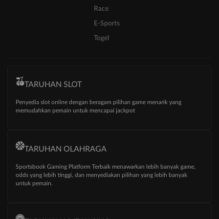
Race
E-Sports
Togel
TARUHAN SLOT
Penyedia slot online dengan beragam pilihan game menarik yang
memudahkan pemain untuk mencapai jackpot
TARUHAN OLAHRAGA
Sportsbook Gaming Platform Terbaik menawarkan lebih banyak game,
odds yang lebih tinggi, dan menyediakan pilihan yang lebih banyak
untuk pemain.