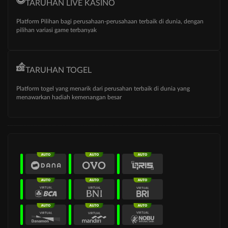
TARUHAN LIVE KASINO
Platform Pilihan bagi perusahaan-perusahaan terbaik di dunia, dengan
pilihan variasi game terbanyak
TARUHAN TOGEL
Platform togel yang menarik dari perusahan terbaik di dunia yang
menawarkan hadiah kemenangan besar