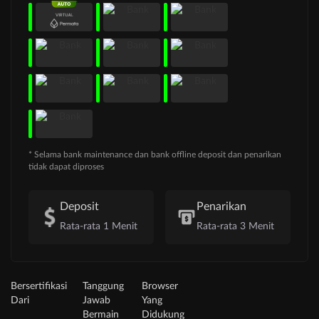
* Selama bank maintenance dan bank offline deposit dan penarikan
tidak dapat diproses
Deposit
Penarikan
Rata-rata 1 Menit
Rata-rata 3 Menit
Bersertifikasi
Tanggung
Browser
Dari
Jawab
Yang
Bermain
Didukung