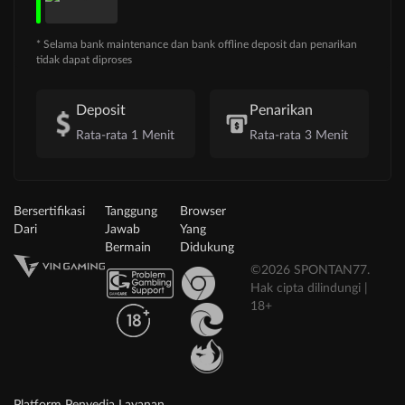
* Selama bank maintenance dan bank offline deposit dan penarikan
tidak dapat diproses
Deposit
Penarikan
Rata-rata 1 Menit
Rata-rata 3 Menit
Bersertifikasi
Tanggung
Browser
Dari
Jawab
Yang
Bermain
Didukung
©2026 SPONTAN77.
Hak cipta dilindungi |
18+