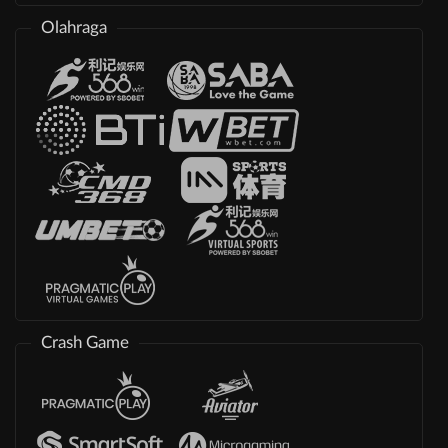
Olahraga
Crash Game