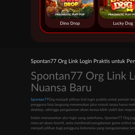
Dino Drop
Lucky Dog
Spontan77 Org Link Login Praktis untuk P
Spontan77 Org Link L
Nuansa Baru
Spontan77
Org menjadi pilihan link login praktis untuk pemain 
pengguna bisa langsung menemukan jalur masuk tanpa harus mele
desktop, sehingga pengalaman akses terasa lebih stabil dan respon
Selain menawarkan alur login yang sederhana, Spontan77 Org juga
mencari akses favorit, serta menikmati pengalaman game online s
menjadi pilihan bagi pengguna Indonesia yang mengutamakan ke