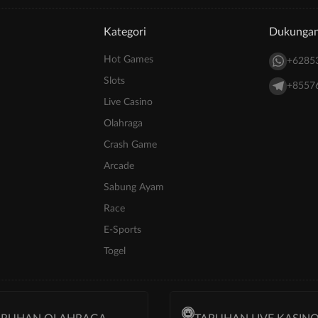
Kategori
Dukunga
Hot Games
+6285
Slots
+8557
Live Casino
Olahraga
Crash Game
Arcade
Sabung Ayam
Race
E-Sports
Togel