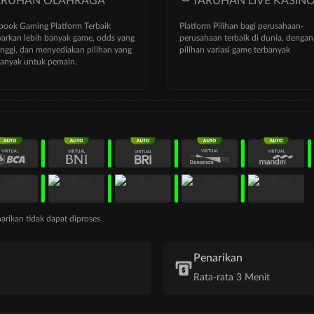
ARUHAN OLAHRAGA
TARUHAN LIVE KASIN
book Gaming Platform Terbaik
Platform Pilihan bagi perusahaan-
rkan lebih banyak game, odds yang
perusahaan terbaik di dunia, dengan
tinggi, dan menyediakan pilihan yang
pilihan variasi game terbanyak
banyak untuk pemain.
arikan tidak dapat diproses
Penarikan
Rata-rata 3 Menit