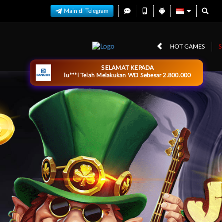
Main di Telegram
HOT GAMES