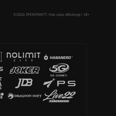
©2026 SPONTAN77. Hak cipta dilindungi | 18+