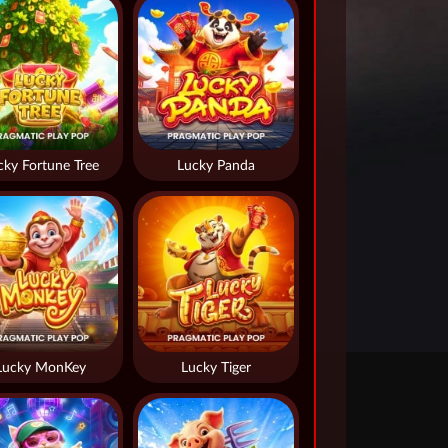
cky Fortune Tree
Lucky Panda
Lucky MonKey
Lucky Tiger