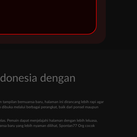
ndonesia dengan
 tampilan bernuansa baru, halaman ini dirancang lebih rapi agar
dibuka melalui berbagai perangkat, baik dari ponsel maupun
las. Pemain dapat menjelajahi halaman dengan lebih leluasa,
nuansa baru yang lebih nyaman dilihat, Spontan77 Org cocok