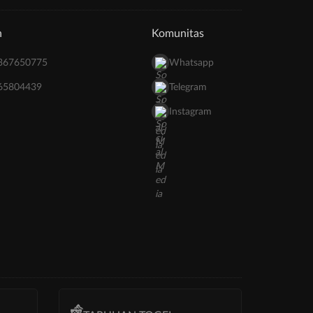
n
Komunitas
367650775
Whatsapp
65804439
Telegram
Instagram