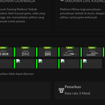
ARUHAN OLAHRAGA
TARUHAN LIVE KASIN
book Gaming Platform Terbaik
Platform Pilihan bagi perusahaan-
rkan lebih banyak game, odds yang
perusahaan terbaik di dunia, dengan
tinggi, dan menyediakan pilihan yang
pilihan variasi game terbanyak
banyak untuk pemain.
arikan tidak dapat diproses
Penarikan
Rata-rata 3 Menit