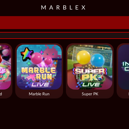
MARBLEX
d
Marble Run
Super PK