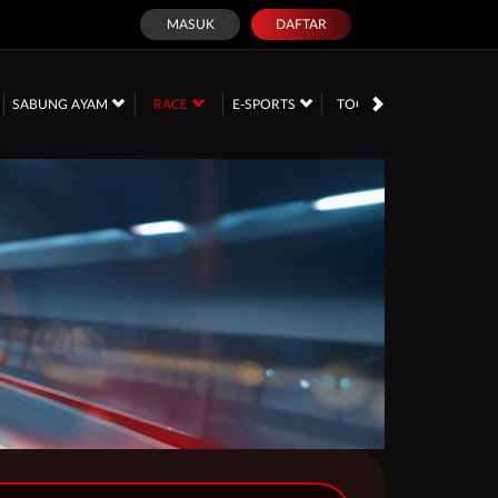
MASUK
DAFTAR
PROMOSI
SABUNG AYAM
RACE
E-SPORTS
TOGEL