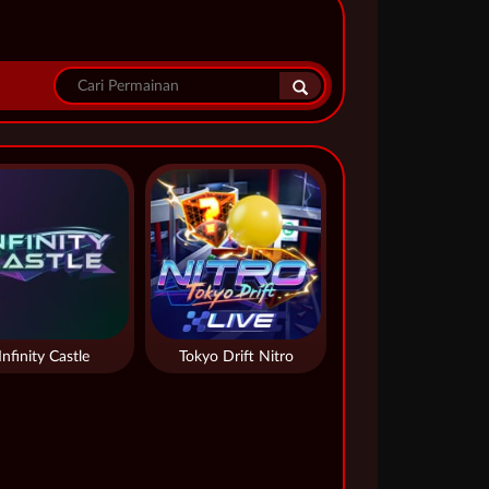
Infinity Castle
Tokyo Drift Nitro