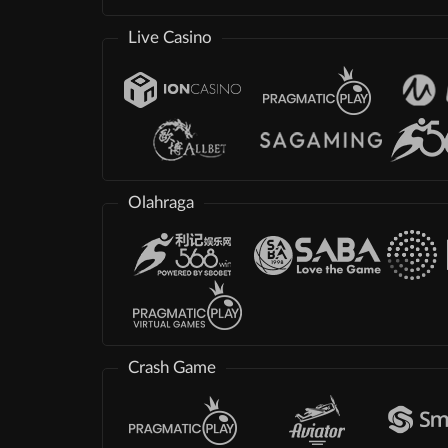
Live Casino
Olahraga
Crash Game