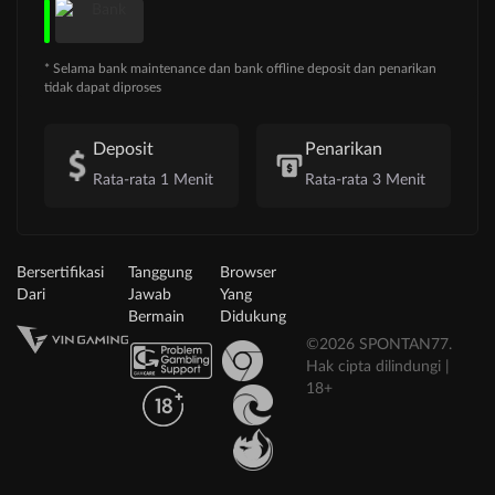
* Selama bank maintenance dan bank offline deposit dan penarikan
tidak dapat diproses
Deposit
Penarikan
Rata-rata 1 Menit
Rata-rata 3 Menit
Bersertifikasi
Tanggung
Browser
Dari
Jawab
Yang
Bermain
Didukung
©2026 SPONTAN77.
Hak cipta dilindungi |
18+