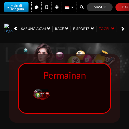
Main di
MASUK
DAF
Telegram
PROM
ARCADE
SABUNG AYAM
RACE
E-SPORTS
TOGEL
SELAMAT KEPADA
fe*****2 Telah Melakukan WD Sebesar 24.800.000
Permainan
i