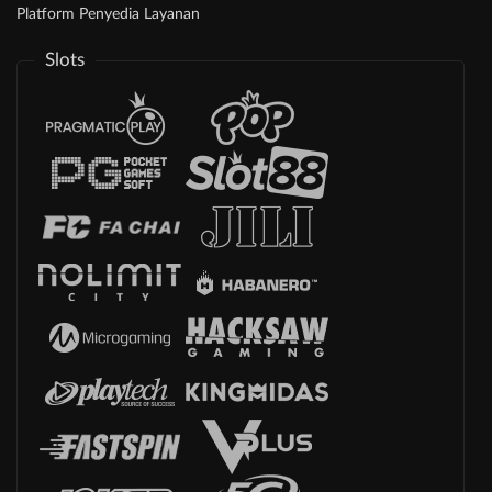
Platform Penyedia Layanan
Slots