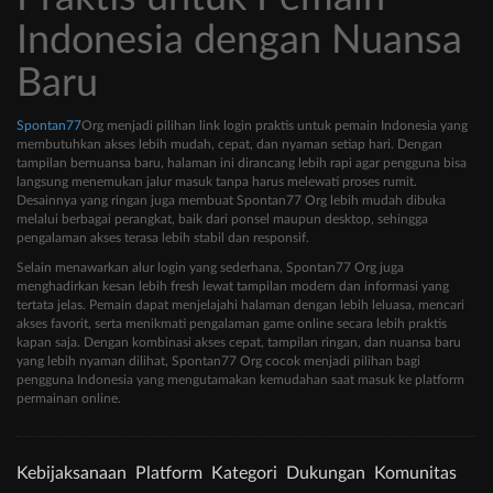
Indonesia dengan Nuansa
Baru
Spontan77
Org menjadi pilihan link login praktis untuk pemain Indonesia yang
membutuhkan akses lebih mudah, cepat, dan nyaman setiap hari. Dengan
tampilan bernuansa baru, halaman ini dirancang lebih rapi agar pengguna bisa
langsung menemukan jalur masuk tanpa harus melewati proses rumit.
Desainnya yang ringan juga membuat Spontan77 Org lebih mudah dibuka
melalui berbagai perangkat, baik dari ponsel maupun desktop, sehingga
pengalaman akses terasa lebih stabil dan responsif.
Selain menawarkan alur login yang sederhana, Spontan77 Org juga
menghadirkan kesan lebih fresh lewat tampilan modern dan informasi yang
tertata jelas. Pemain dapat menjelajahi halaman dengan lebih leluasa, mencari
akses favorit, serta menikmati pengalaman game online secara lebih praktis
kapan saja. Dengan kombinasi akses cepat, tampilan ringan, dan nuansa baru
yang lebih nyaman dilihat, Spontan77 Org cocok menjadi pilihan bagi
pengguna Indonesia yang mengutamakan kemudahan saat masuk ke platform
permainan online.
Kebijaksanaan
Platform
Kategori
Dukungan
Komunitas