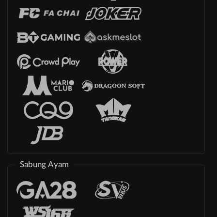
Sabung Ayam