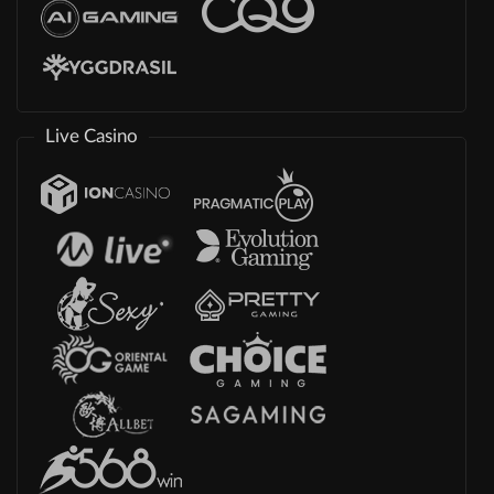
Live Casino