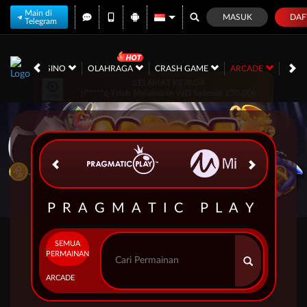
Main di
MASUK
DAF
Telegram
LIVE CASINO
OLAHRAGA
CRASH GAME
ARCADE
SAB
SELAMAT KEPADA
ji*****q Telah Melakukan WD Sebesar 120.000
PRAGMATIC PLAY
SEMUA
PERMAINAN
ARCADE