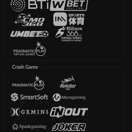
Crash Game