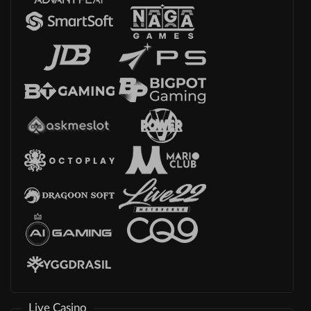
Live Casino