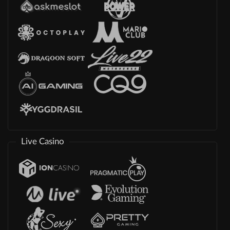
Live Casino