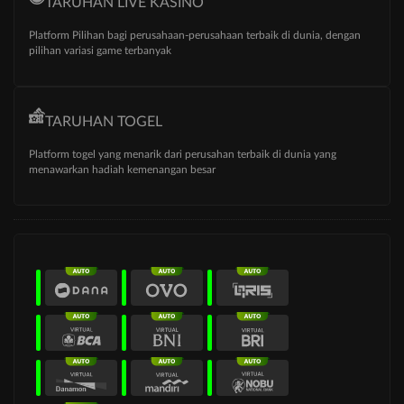
TARUHAN LIVE KASINO
Platform Pilihan bagi perusahaan-perusahaan terbaik di dunia, dengan
pilihan variasi game terbanyak
TARUHAN TOGEL
Platform togel yang menarik dari perusahan terbaik di dunia yang
menawarkan hadiah kemenangan besar