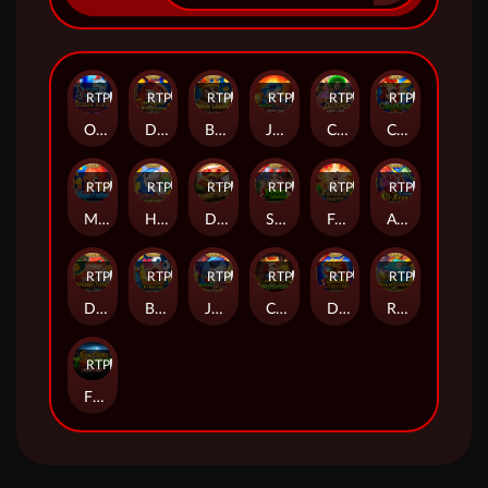
RTP
94%
RTP
85%
RTP
91%
RTP
81%
RTP
82%
RTP
89%
Ocean King Jackpot
Dragon Fortune
Boom Legend
Jackpot Fishing 2
Circus Jackpot
Crazy Hunter
RTP
80%
RTP
92%
RTP
86%
RTP
83%
RTP
95%
RTP
91%
Mega Fishing
Happy Fishing
Dinosaur Tycoon II
Secret Treasure
Fortune King Jackpot
All-star Fishing
RTP
82%
RTP
92%
RTP
85%
RTP
90%
RTP
90%
RTP
85%
Dinosaur Tycoon
Bombing Fishing
Jackpot Fishing
Crazy Hunter 2
Dragon Treasure
Royal Fishing
RTP
80%
FORTUNE ZOMBIE