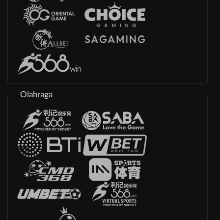
Olahraga