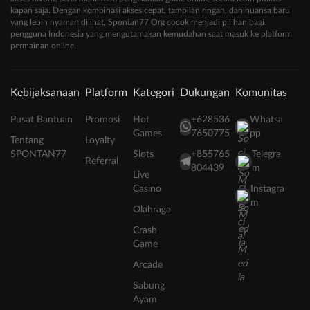
kapan saja. Dengan kombinasi akses cepat, tampilan ringan, dan nuansa baru
yang lebih nyaman dilihat, Spontan77 Org cocok menjadi pilihan bagi
pengguna Indonesia yang mengutamakan kemudahan saat masuk ke platform
permainan online.
Kebijaksanaan
Platform
Kategori
Dukungan
Komunitas
Pusat Bantuan
Promosi
Hot
+628536
Whatsa
Games
7650775
pp
Tentang
Loyalty
SPONTAN77
Slots
+855765
Telegra
Referral
804439
m
Live
Casino
Instagra
m
Olahraga
Crash
Game
Arcade
Sabung
Ayam