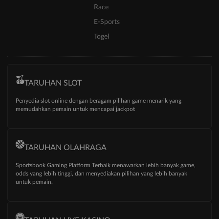
Race
E-Sports
Togel
TARUHAN SLOT
Penyedia slot online dengan beragam pilihan game menarik yang
memudahkan pemain untuk mencapai jackpot
TARUHAN OLAHRAGA
Sportsbook Gaming Platform Terbaik menawarkan lebih banyak game,
odds yang lebih tinggi, dan menyediakan pilihan yang lebih banyak
untuk pemain.