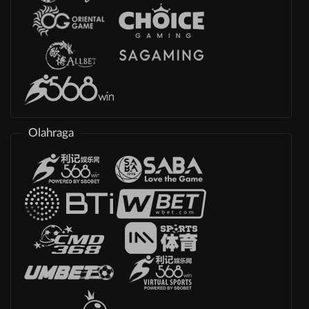
Olahraga