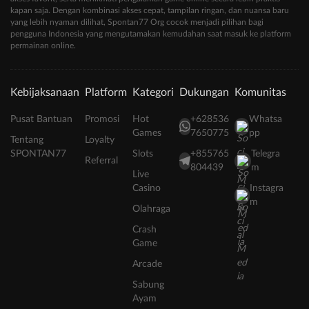
kapan saja. Dengan kombinasi akses cepat, tampilan ringan, dan nuansa baru
yang lebih nyaman dilihat, Spontan77 Org cocok menjadi pilihan bagi
pengguna Indonesia yang mengutamakan kemudahan saat masuk ke platform
permainan online.
Kebijaksanaan
Platform
Kategori
Dukungan
Komunitas
Pusat Bantuan
Promosi
Hot
+628536
Whatsa
Games
7650775
pp
Tentang
Loyalty
SPONTAN77
Slots
+855765
Telegra
Referral
804439
m
Live
Casino
Instagra
m
Olahraga
Crash
Game
Arcade
Sabung
Ayam