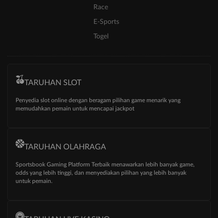
Race
E-Sports
Togel
TARUHAN SLOT
Penyedia slot online dengan beragam pilihan game menarik yang
memudahkan pemain untuk mencapai jackpot
TARUHAN OLAHRAGA
Sportsbook Gaming Platform Terbaik menawarkan lebih banyak game,
odds yang lebih tinggi, dan menyediakan pilihan yang lebih banyak
untuk pemain.