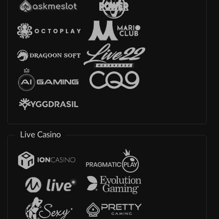
Live Casino