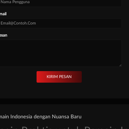
mail
esan
emain Indonesia dengan Nuansa Baru