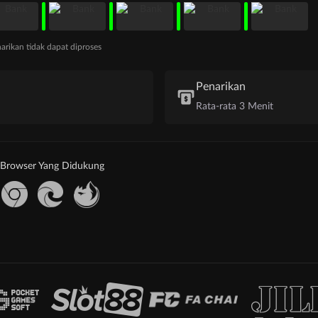
arikan tidak dapat diproses
Penarikan
Rata-rata 3 Menit
Browser Yang Didukung