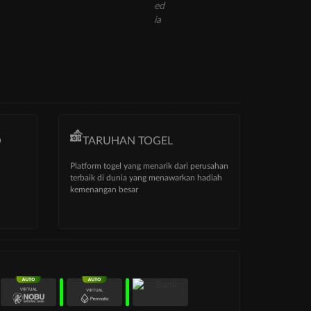
O
TARUHAN TOGEL
Platform togel yang menarik dari perusahan
terbaik di dunia yang menawarkan hadiah
kemenangan besar