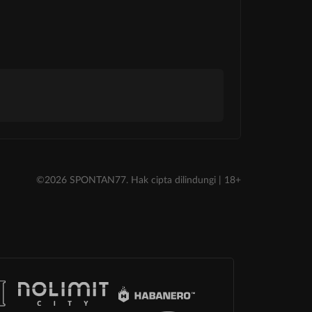
©2026 SPONTAN77. Hak cipta dilindungi | 18+