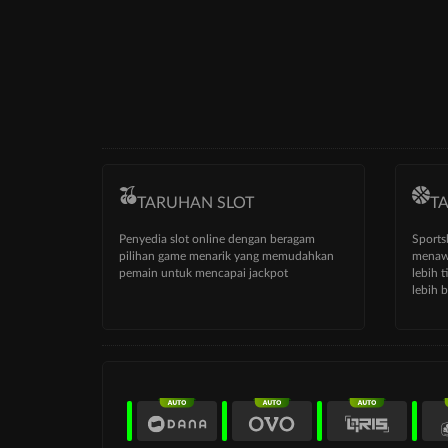
TARUHAN SLOT
T
Penyedia slot online dengan beragam
Sports
pilihan game menarik yang memudahkan
menawa
pemain untuk mencapai jackpot
lebih 
lebih 