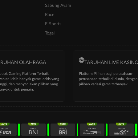
Sabung Ayam
Race
E-Sports
Togel
ARUHAN OLAHRAGA
TARUHAN LIVE KASIN
book Gaming Platform Terbaik
Platform Pilihan bagi perusahaan-
rkan lebih banyak game, odds yang
perusahaan terbaik di dunia, dengan
tinggi, dan menyediakan pilihan yang
pilihan variasi game terbanyak
banyak untuk pemain.